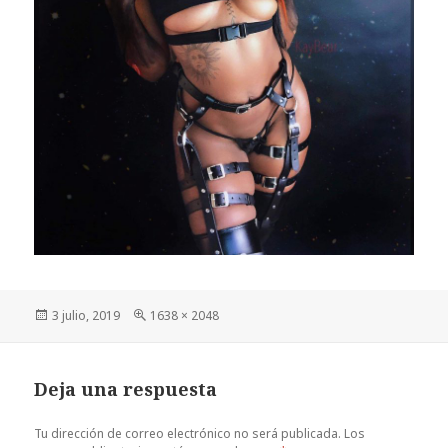
Publicado
Tamaño
3 julio, 2019
1638 × 2048
el
completo
Deja una respuesta
Tu dirección de correo electrónico no será publicada.
Los