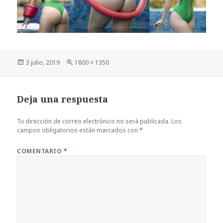
Publicado
Tamaño
3 julio, 2019
1800 × 1350
el
completo
Deja una respuesta
Tu dirección de correo electrónico no será publicada.
Los
campos obligatorios están marcados con
*
COMENTARIO
*