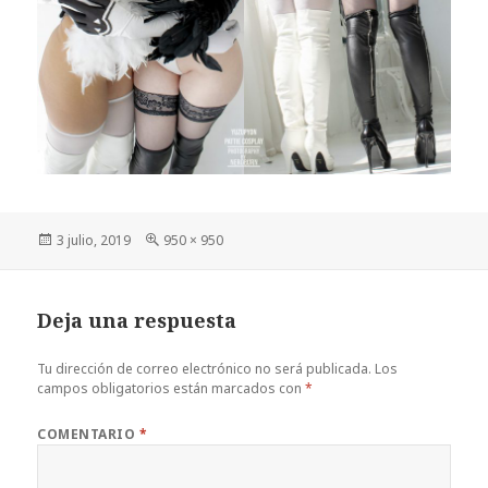
Publicado
Tamaño
3 julio, 2019
950 × 950
el
completo
Deja una respuesta
Tu dirección de correo electrónico no será publicada.
Los
campos obligatorios están marcados con
*
COMENTARIO
*