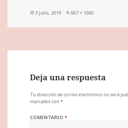
Publicado
Tamaño
3 julio, 2019
667 × 1000
el
completo
Deja una respuesta
Tu dirección de correo electrónico no será pub
marcados con
*
COMENTARIO
*