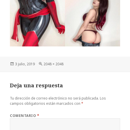
Publicado
Tamaño
3 julio, 2019
2048 × 2048
el
completo
Deja una respuesta
Tu dirección de correo electrónico no será publicada.
Los
campos obligatorios están marcados con
*
COMENTARIO
*