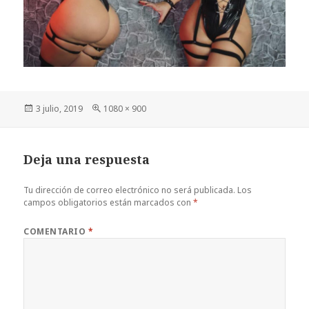
Publicado
Tamaño
3 julio, 2019
1080 × 900
el
completo
Deja una respuesta
Tu dirección de correo electrónico no será publicada.
Los
campos obligatorios están marcados con
*
COMENTARIO
*