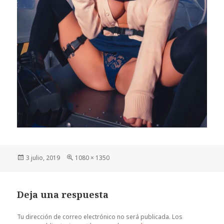
Publicado
Tamaño
3 julio, 2019
1080 × 1350
el
completo
Deja una respuesta
Tu dirección de correo electrónico no será publicada.
Los