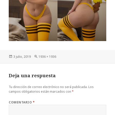
Publicado
Tamaño
3 julio, 2019
1936 × 1936
el
completo
Deja una respuesta
Tu dirección de correo electrónico no será publicada.
Los
campos obligatorios están marcados con
*
COMENTARIO
*