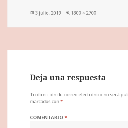
Publicado
Tamaño
3 julio, 2019
1800 × 2700
el
completo
Deja una respuesta
Tu dirección de correo electrónico no será pub
marcados con
*
COMENTARIO
*