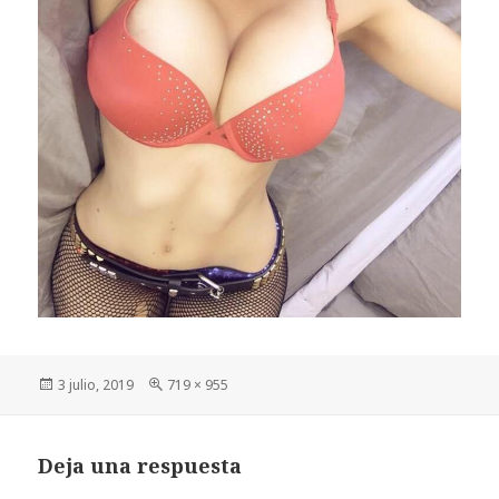
Publicado
Tamaño
3 julio, 2019
719 × 955
el
completo
Deja una respuesta