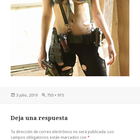
Publicado
Tamaño
3 julio, 2019
750 × 915
el
completo
Deja una respuesta
Tu dirección de correo electrónico no será publicada.
Los
campos obligatorios están marcados con
*