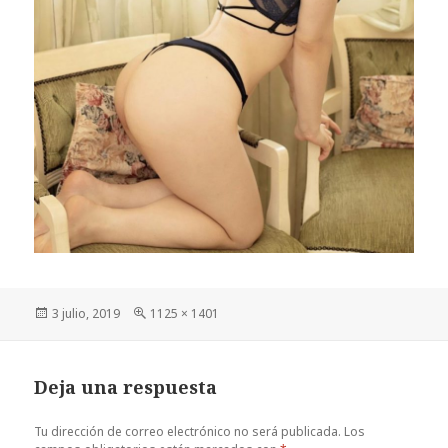
Publicado
Tamaño
3 julio, 2019
1125 × 1401
el
completo
Deja una respuesta
Tu dirección de correo electrónico no será publicada.
Los