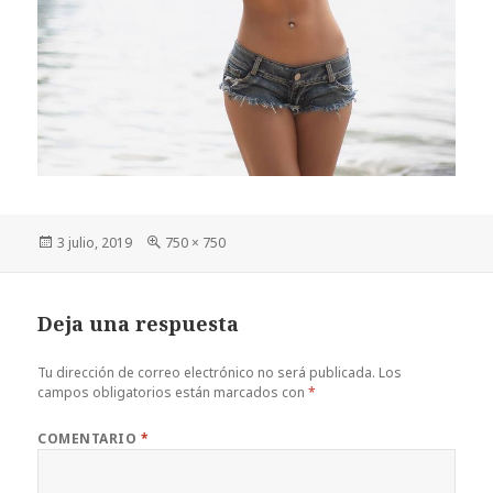
Publicado
Tamaño
3 julio, 2019
750 × 750
el
completo
Deja una respuesta
Tu dirección de correo electrónico no será publicada.
Los
campos obligatorios están marcados con
*
COMENTARIO
*