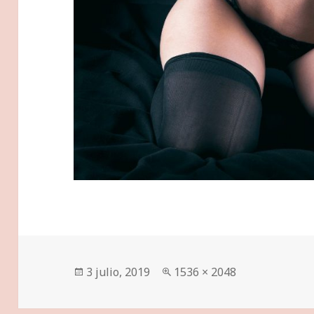
Publicado
Tamaño
3 julio, 2019
1536 × 2048
el
completo