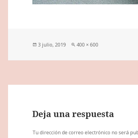
Publicado
Tamaño
3 julio, 2019
400 × 600
el
completo
Deja una respuesta
Tu dirección de correo electrónico no será pub