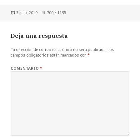
Publicado
Tamaño
3 julio, 2019
700 × 1195
el
completo
Deja una respuesta
Tu dirección de correo electrónico no será publicada.
Los
campos obligatorios están marcados con
*
COMENTARIO
*