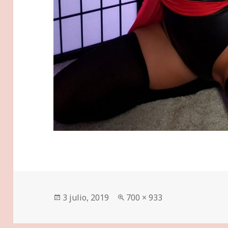
Publicado
Tamaño
3 julio, 2019
700 × 933
el
completo