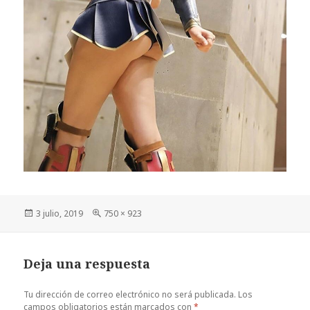
Publicado
Tamaño
3 julio, 2019
750 × 923
el
completo
Deja una respuesta
Tu dirección de correo electrónico no será publicada.
Los
campos obligatorios están marcados con
*