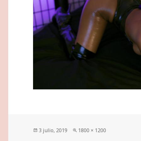
Publicado
Tamaño
3 julio, 2019
1800 × 1200
el
completo