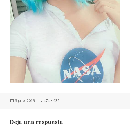
Publicado
Tamaño
3 julio, 2019
474 × 632
el
completo
Deja una respuesta