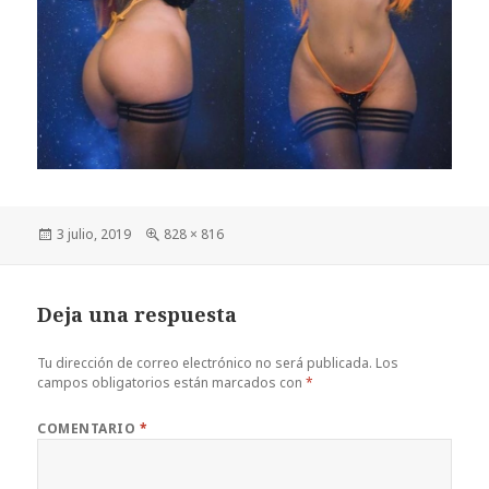
Publicado
Tamaño
3 julio, 2019
828 × 816
el
completo
Deja una respuesta
Tu dirección de correo electrónico no será publicada.
Los
campos obligatorios están marcados con
*
COMENTARIO
*