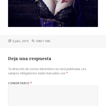
Publicado
Tamaño
3 julio, 2019
1080 × 946
el
completo
Deja una respuesta
Tu dirección de correo electrónico no será publicada.
Los
campos obligatorios están marcados con
*
COMENTARIO
*