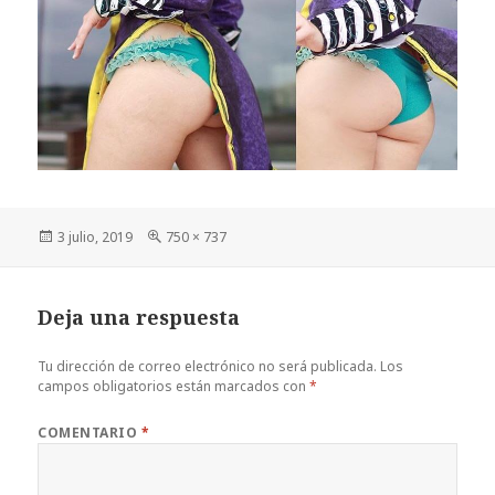
Publicado
Tamaño
3 julio, 2019
750 × 737
el
completo
Deja una respuesta
Tu dirección de correo electrónico no será publicada.
Los
campos obligatorios están marcados con
*
COMENTARIO
*