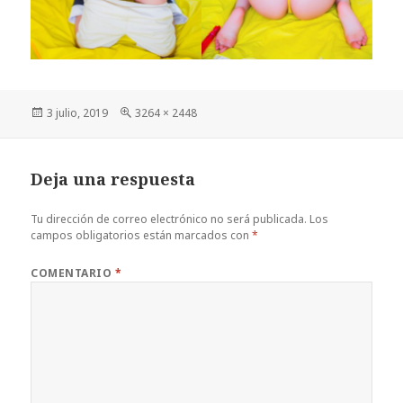
Publicado
Tamaño
3 julio, 2019
3264 × 2448
el
completo
Deja una respuesta
Tu dirección de correo electrónico no será publicada.
Los
campos obligatorios están marcados con
*
COMENTARIO
*