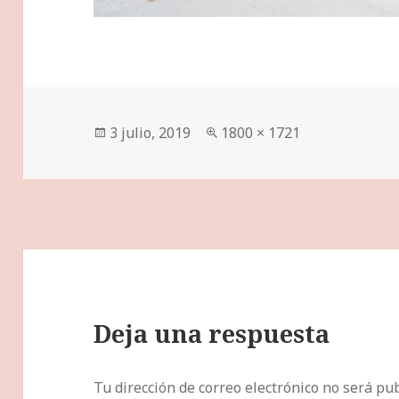
Publicado
Tamaño
3 julio, 2019
1800 × 1721
el
completo
Deja una respuesta
Tu dirección de correo electrónico no será pub