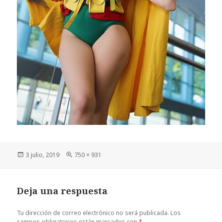
Publicado
Tamaño
3 julio, 2019
750 × 931
el
completo
Deja una respuesta
Tu dirección de correo electrónico no será publicada.
Los
campos obligatorios están marcados con
*