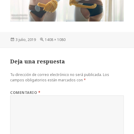
Publicado
Tamaño
3 julio, 2019
1408 × 1080
el
completo
Deja una respuesta
Tu dirección de correo electrónico no será publicada.
Los
campos obligatorios están marcados con
*
COMENTARIO
*