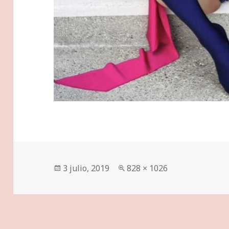
Publicado
Tamaño
3 julio, 2019
828 × 1026
el
completo