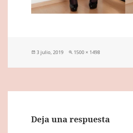
Publicado
Tamaño
3 julio, 2019
1500 × 1498
el
completo
Deja una respuesta