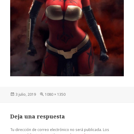
Publicado
Tamaño
3 julio, 2019
1080 × 1350
el
completo
Deja una respuesta
Tu dirección de correo electrónico no será publicada.
Los