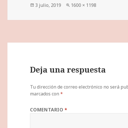
Publicado
Tamaño
3 julio, 2019
1600 × 1198
el
completo
Deja una respuesta
Tu dirección de correo electrónico no será pub
marcados con
*
COMENTARIO
*