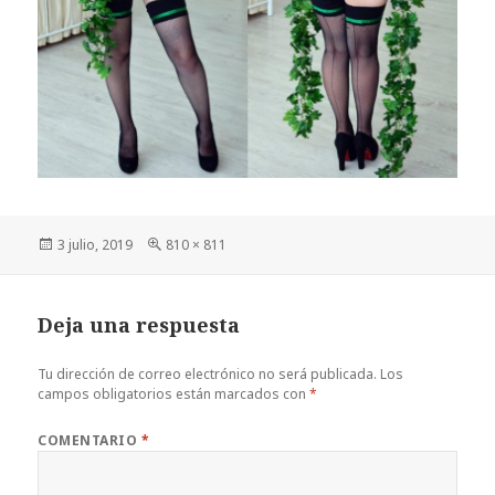
Publicado
Tamaño
3 julio, 2019
810 × 811
el
completo
Deja una respuesta
Tu dirección de correo electrónico no será publicada.
Los
campos obligatorios están marcados con
*
COMENTARIO
*