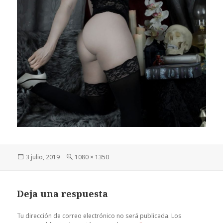
Publicado
Tamaño
3 julio, 2019
1080 × 1350
el
completo
Deja una respuesta
Tu dirección de correo electrónico no será publicada.
Los