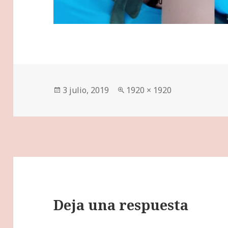
Publicado
Tamaño
3 julio, 2019
1920 × 1920
el
completo
Deja una respuesta