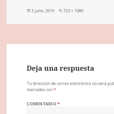
Publicado
Tamaño
3 julio, 2019
722 × 1080
el
completo
Deja una respuesta
Tu dirección de correo electrónico no será pub
marcados con
*
COMENTARIO
*