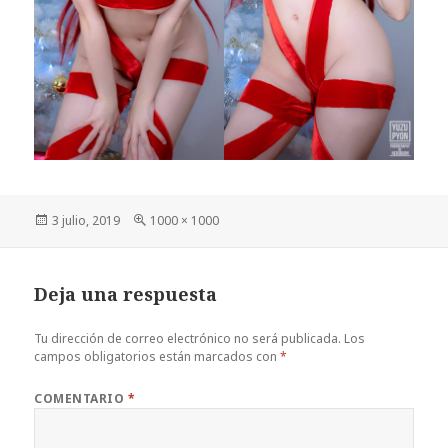
Publicado
Tamaño
3 julio, 2019
1000 × 1000
el
completo
Deja una respuesta
Tu dirección de correo electrónico no será publicada.
Los
campos obligatorios están marcados con
*
COMENTARIO
*