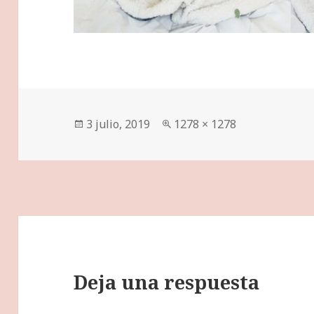
Publicado
Tamaño
3 julio, 2019
1278 × 1278
el
completo
Deja una respuesta