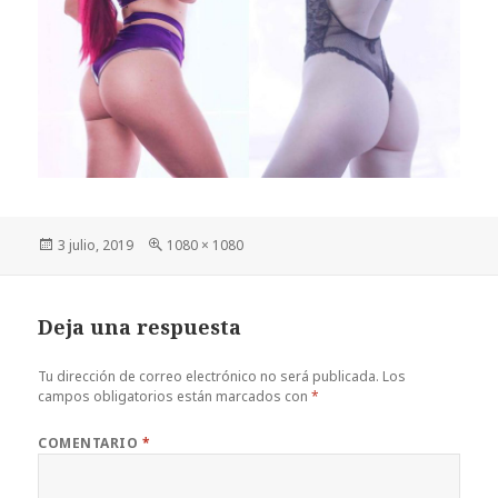
Publicado
Tamaño
3 julio, 2019
1080 × 1080
el
completo
Deja una respuesta
Tu dirección de correo electrónico no será publicada.
Los
campos obligatorios están marcados con
*
COMENTARIO
*