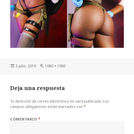
Publicado
Tamaño
3 julio, 2019
1080 × 1080
el
completo
Deja una respuesta
Tu dirección de correo electrónico no será publicada.
Los
campos obligatorios están marcados con
*
COMENTARIO
*