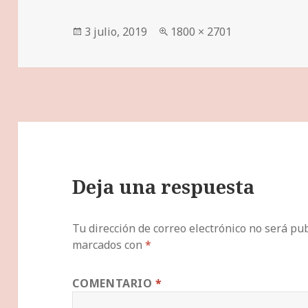
Publicado
Tamaño
3 julio, 2019
1800 × 2701
el
completo
Deja una respuesta
Tu dirección de correo electrónico no será pub
marcados con
*
COMENTARIO
*