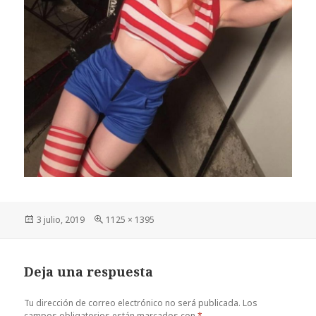
Publicado
Tamaño
3 julio, 2019
1125 × 1395
el
completo
Deja una respuesta
Tu dirección de correo electrónico no será publicada.
Los
campos obligatorios están marcados con
*