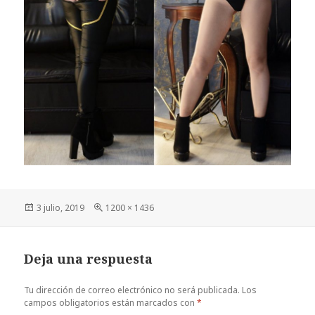
Publicado
Tamaño
3 julio, 2019
1200 × 1436
el
completo
Deja una respuesta
Tu dirección de correo electrónico no será publicada.
Los
campos obligatorios están marcados con
*