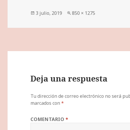
Publicado
Tamaño
3 julio, 2019
850 × 1275
el
completo
Deja una respuesta
Tu dirección de correo electrónico no será pub
marcados con
*
COMENTARIO
*