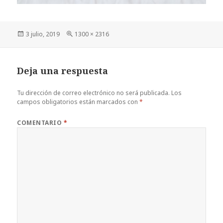
Publicado
Tamaño
3 julio, 2019
1300 × 2316
el
completo
Deja una respuesta
Tu dirección de correo electrónico no será publicada.
Los
campos obligatorios están marcados con
*
COMENTARIO
*