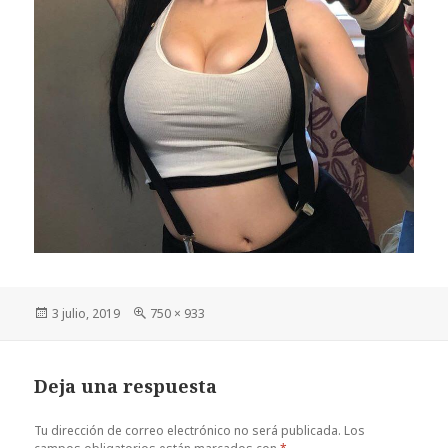
Publicado
Tamaño
3 julio, 2019
750 × 933
el
completo
Deja una respuesta
Tu dirección de correo electrónico no será publicada.
Los