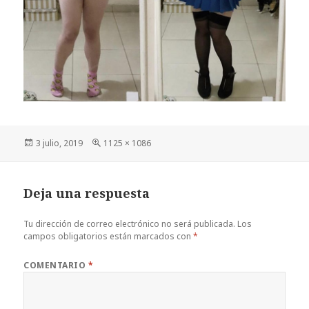
Publicado
Tamaño
3 julio, 2019
1125 × 1086
el
completo
Deja una respuesta
Tu dirección de correo electrónico no será publicada.
Los
campos obligatorios están marcados con
*
COMENTARIO
*