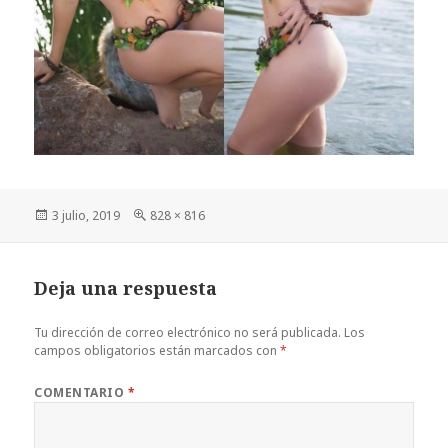
Publicado
Tamaño
3 julio, 2019
828 × 816
el
completo
Deja una respuesta
Tu dirección de correo electrónico no será publicada.
Los
campos obligatorios están marcados con
*
COMENTARIO
*