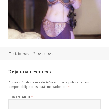
Publicado
Tamaño
3 julio, 2019
1050 × 1050
el
completo
Deja una respuesta
Tu dirección de correo electrónico no será publicada.
Los
campos obligatorios están marcados con
*
COMENTARIO
*