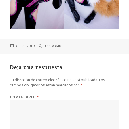
Publicado
Tamaño
3 julio, 2019
1000 × 840
el
completo
Deja una respuesta
Tu dirección de correo electrónico no será publicada.
Los
campos obligatorios están marcados con
*
COMENTARIO
*