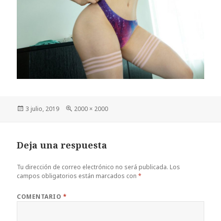
Publicado
Tamaño
3 julio, 2019
2000 × 2000
el
completo
Deja una respuesta
Tu dirección de correo electrónico no será publicada.
Los
campos obligatorios están marcados con
*
COMENTARIO
*